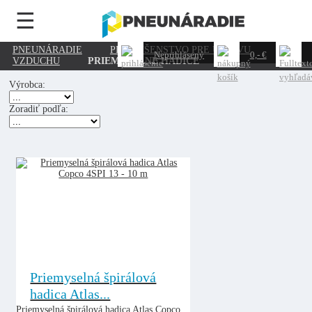
☰
PNEUNÁRADIE
PRÍSLUŠENSTVO PRE ÚPRAVU
Neprihlásený
0,- €
VZDUCHU
PRIEMYSELNÉ HADICE
Výrobca:
Zoradiť podľa:
Priemyselná špirálová
hadica Atlas...
Priemyselná špirálová hadica Atlas Copco