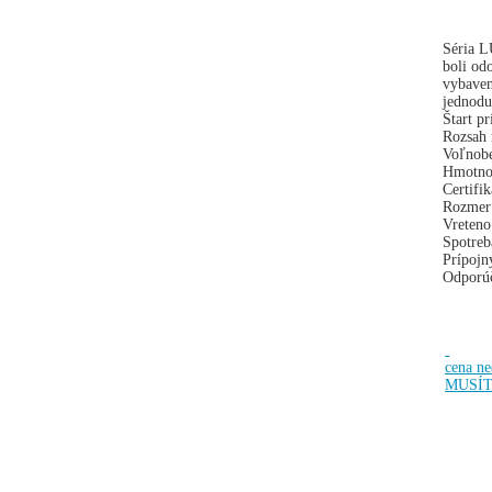
Séria L
boli od
vybaven
jednodu
Štart p
Rozsah 
Voľnobe
Hmotno
Certifi
Rozmer
Vreteno
Spotreb
Prípojn
Odporúč
cena n
MUSÍT