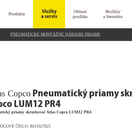
Oblasti
Brožúry
Služby
Produkty
použitia
a literatúra
a servis
PNEUMATICKÉ MONTÁŽNE NÁRADIE PRIAME
as Copco
Pneumatický priamy skr
pco LUM12 PR4
tický priamy skrutkovač Atlas Copco LUM12 PR4
ÓGOVÉ ČÍSLO: 8431027825