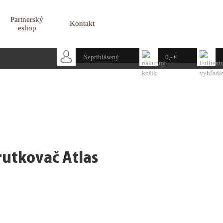
Partnerský
Kontakt
eshop
Neprihlásený
0,- €
utkovač Atlas