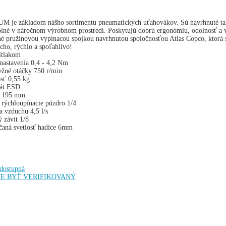
UM je základom nášho sortimentu pneumatických uťahovákov. Sú navrhnuté tak,
olné v náročnom výrobnom prostredí. Poskytujú dobrú ergonómiu, odolnosť a
é pružinovou vypínacou spojkou navrhnutou spoločnosťou Atlas Copco, ktorá s
cho, rýchlo a spoľahlivo!
rítlakom
nastavenia 0,4 - 4,2 Nm
žné otáčky 750 r/min
sť 0,55 kg
kát ESD
 195 mm
 rýchloupínacie púzdro 1/4
a vzduchu 4,5 l/s
ý závit 1/8
aná svetlosť hadice 6mm
edostupná
E BYŤ VERIFIKOVANÝ