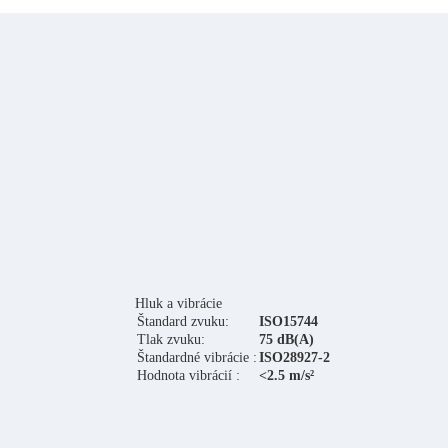
Hluk a vibrácie
Štandard zvuku:
ISO15744
Tlak zvuku:
75 dB(A)
Štandardné vibrácie :
ISO28927-2
Hodnota vibrácií :
<2.5 m/s²