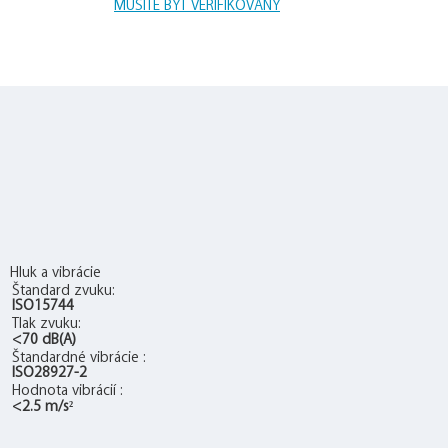
MUSÍTE BYŤ VERIFIKOVANÝ
Hluk a vibrácie
Štandard zvuku:
ISO15744
Tlak zvuku:
<70 dB(A)
Štandardné vibrácie :
ISO28927-2
Hodnota vibrácií :
<2.5 m/s²