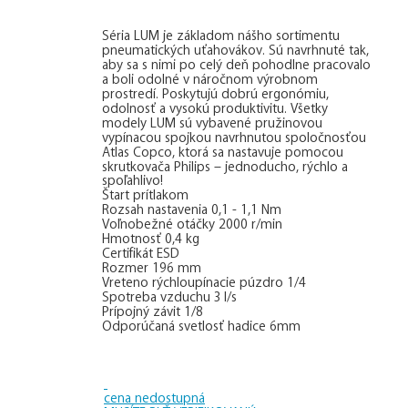
Séria LUM je základom nášho sortimentu
pneumatických uťahovákov. Sú navrhnuté tak,
aby sa s nimi po celý deň pohodlne pracovalo
a boli odolné v náročnom výrobnom
prostredí. Poskytujú dobrú ergonómiu,
odolnosť a vysokú produktivitu. Všetky
modely LUM sú vybavené pružinovou
vypínacou spojkou navrhnutou spoločnosťou
Atlas Copco, ktorá sa nastavuje pomocou
skrutkovača Philips – jednoducho, rýchlo a
spoľahlivo!
Štart prítlakom
Rozsah nastavenia 0,1 - 1,1 Nm
Voľnobežné otáčky 2000 r/min
Hmotnosť 0,4 kg
Certifikát ESD
Rozmer 196 mm
Vreteno rýchloupínacie púzdro 1/4
Spotreba vzduchu 3 l/s
Prípojný závit 1/8
Odporúčaná svetlosť hadice 6mm
cena nedostupná